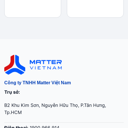
Giá
Giá
gốc
hiện
là:
tại
1.390.000 ₫.
là:
990.000 ₫.
Công ty TNHH Matter Việt Nam
Trụ sở:
B2 Khu Kim Sơn, Nguyễn Hữu Thọ, P.Tân Hưng,
Tp.HCM
Điện thoại:
1900 966 914