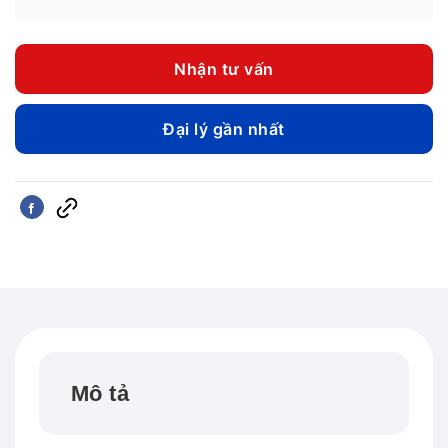
gốc
hiện
là:
tại
760.000 ₫.
là:
Nhận tư vấn
590.000
Đại lý gần nhất
Mô tả