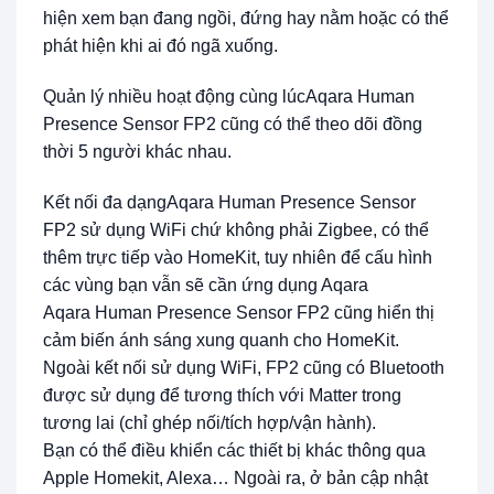
hiện xem bạn đang ngồi, đứng hay nằm hoặc có thể
phát hiện khi ai đó ngã xuống.
Quản lý nhiều hoạt động cùng lúcAqara Human
Presence Sensor FP2 cũng có thể theo dõi đồng
thời 5 người khác nhau.
Kết nối đa dạngAqara Human Presence Sensor
FP2 sử dụng WiFi chứ không phải Zigbee, có thể
thêm trực tiếp vào HomeKit, tuy nhiên để cấu hình
các vùng bạn vẫn sẽ cần ứng dụng Aqara
Aqara Human Presence Sensor FP2 cũng hiển thị
cảm biến ánh sáng xung quanh cho HomeKit.
Ngoài kết nối sử dụng WiFi, FP2 cũng có Bluetooth
được sử dụng để tương thích với Matter trong
tương lai (chỉ ghép nối/tích hợp/vận hành).
Bạn có thể điều khiển các thiết bị khác thông qua
Apple Homekit, Alexa… Ngoài ra, ở bản cập nhật