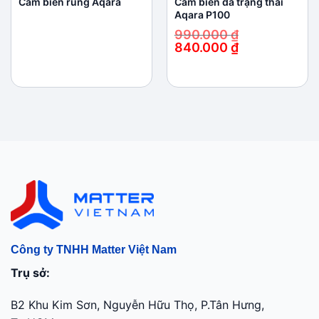
Cảm biến rung Aqara
Cảm biến đa trạng thái
Aqara P100
990.000
₫
840.000
₫
Giá
Giá
gốc
hiện
là:
tại
990.000 ₫.
là:
840.000 ₫.
Công ty TNHH Matter Việt Nam
Trụ sở:
B2 Khu Kim Sơn, Nguyễn Hữu Thọ, P.Tân Hưng,