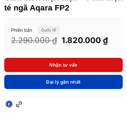
té ngã Aqara FP2
Phiên bản
Quốc tế
Giá
Giá
2.290.000
₫
1.820.000
₫
gốc
hiện
là:
tại
2.290.000 ₫.
là:
Nhận tư vấn
1.82
Đại lý gần nhất