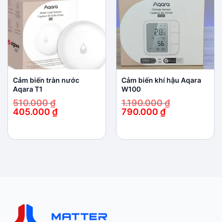
wishlist
wishlist
Cảm biến tràn nước
Cảm biến khí hậu Aqara
Aqara T1
W100
510.000
₫
1.190.000
₫
405.000
₫
790.000
₫
Giá
Giá
Giá
Giá
gốc
hiện
gốc
hiện
là:
tại
là:
tại
510.000 ₫.
là:
1.190.000 ₫.
là:
405.000 ₫.
790.000 ₫.