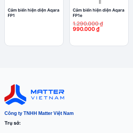
Cảm biến hiện diện Aqara
Cảm biến hiện diện Aqara
FP1
FP1e
1.290.000
₫
990.000
₫
Giá
Giá
gốc
hiện
là:
tại
1.290.000 ₫.
là:
990.000 ₫.
Công ty TNHH Matter Việt Nam
Trụ sở: