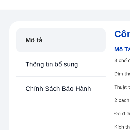
Côn
Mô tả
Mô T
3 chế 
Thông tin bổ sung
Dim th
Thuật 
Chính Sách Bảo Hành
2 cách
Đo điệ
Kích t