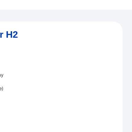
r H2
ạy
e)