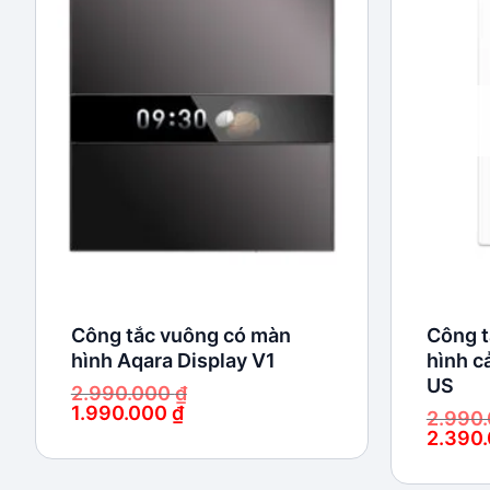
Add to
wishlist
Công tắc vuông có màn
Công t
hình Aqara Display V1
hình c
US
2.990.000
₫
1.990.000
₫
2.990
Giá
Giá
2.390
gốc
hiện
Giá
Giá
là:
tại
gốc
hiện
2.990.000 ₫.
là:
là:
tại
1.990.000 ₫.