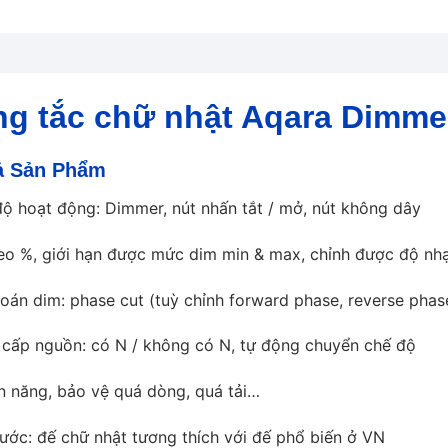
g tắc chữ nhật Aqara Dimme
ả Sản Phẩm
độ hoạt động: Dimmer, nút nhấn tắt / mở, nút không dây
eo %, giới hạn được mức dim min & max, chỉnh được độ nh
toán dim: phase cut (tuỳ chỉnh forward phase, reverse phas
 cấp nguồn: có N / không có N, tự động chuyển chế độ
n năng, bảo vệ quá dòng, quá tải…
hước: đế chữ nhật tương thích với đế phổ biến ở VN