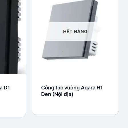
Add to
Add to
wishlist
wishlist
HẾT HÀNG
a D1
Công tắc vuông Aqara H1
Đen (Nội địa)