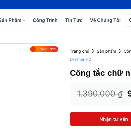
Tì
Sản Phẩm
Công Trình
Tin Tức
Về Chúng Tôi
kiế
›
›
Giảm -32%
Trang chủ
Sản phẩm
Côn
Dimmer H2
Add to
wishlist
Công tắc chữ n
G
1.390.000
₫
l
1
Nhận tư vấn