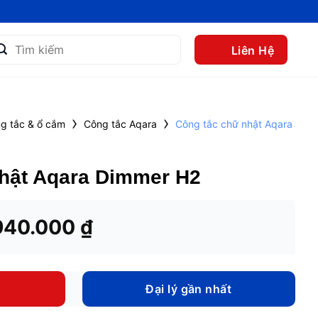
m
Liên Hệ
m:
›
›
g tắc & ổ cắm
Công tắc Aqara
Công tắc chữ nhật Aqara
hật Aqara Dimmer H2
iá
Giá
940.000
₫
gốc
hiện
à:
tại
.390.000 ₫.
là:
Đại lý gần nhất
940.000 ₫.