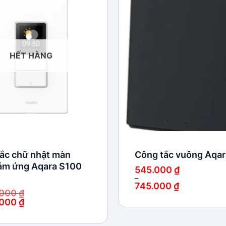
Add to
wishlist
HẾT HÀNG
ắc chữ nhật màn
Công tắc vuông Aqar
ảm ứng Aqara S100
545.000
₫
–
745.000
₫
.000
₫
Khoảng
giá:
.000
₫
từ
545.000 ₫
đến