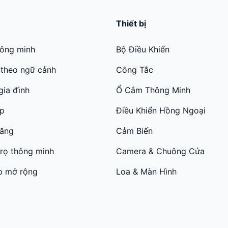
Thiết bị
hông minh
Bộ Điều Khiển
 theo ngữ cảnh
Công Tắc
gia đình
Ổ Cắm Thông Minh
ớp
Điều Khiển Hồng Ngoại
năng
Cảm Biến
trọ thông minh
Camera & Chuông Cửa
p mở rộng
Loa & Màn Hình