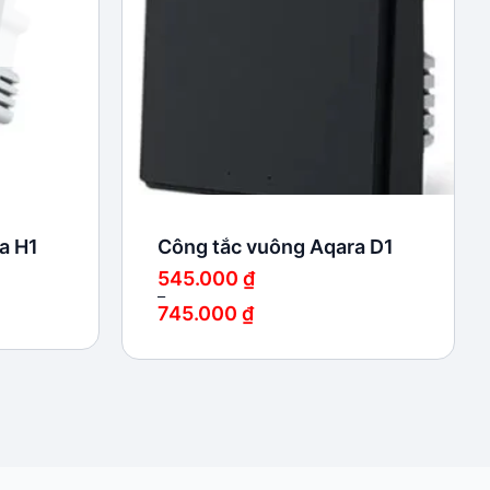
a H1
Công tắc vuông Aqara D1
545.000
₫
–
745.000
₫
Khoảng
giá:
từ
545.000 ₫
đến
745.000 ₫