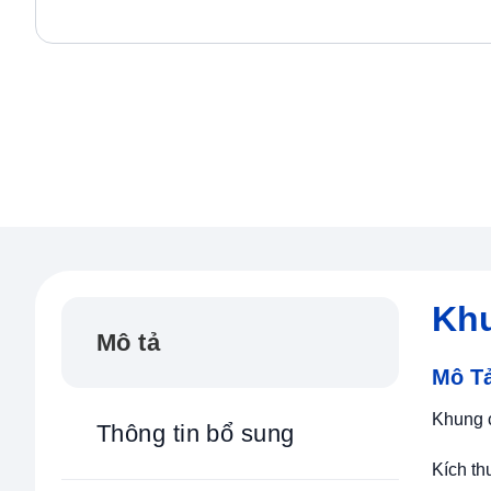
Khu
Mô tả
Mô T
Khung 
Thông tin bổ sung
Kích th