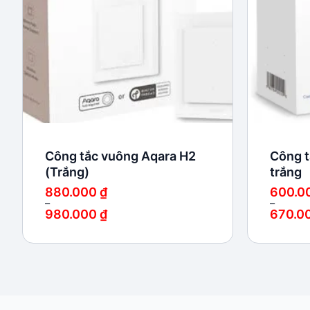
Công tắc vuông Aqara H2
Công t
(Trắng)
trắng
880.000
₫
600.0
–
–
980.000
₫
670.0
Khoảng
Khoảng
giá:
giá:
từ
từ
880.000 ₫
600.000
đến
đến
980.000 ₫
670.000