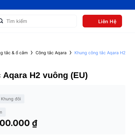
m
Liên Hệ
m:
›
›
g tắc & ổ cắm
Công tắc Aqara
Khung công tắc Aqara H2
 Aqara H2 vuông (EU)
Khung đôi
m
Khoảng
00.000
₫
giá: