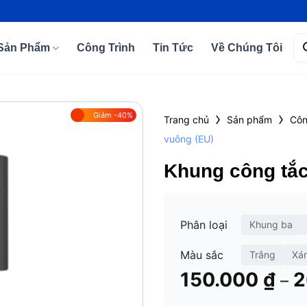
Tì
Sản Phẩm
Công Trình
Tin Tức
Về Chúng Tôi
kiế
›
›
Giảm -40%
Trang chủ
Sản phẩm
Côn
vuông (EU)
Add to
wishlist
Khung công tắc
Phân loại
Khung ba
Màu sắc
Trắng
Xá
150.000
₫
2
–