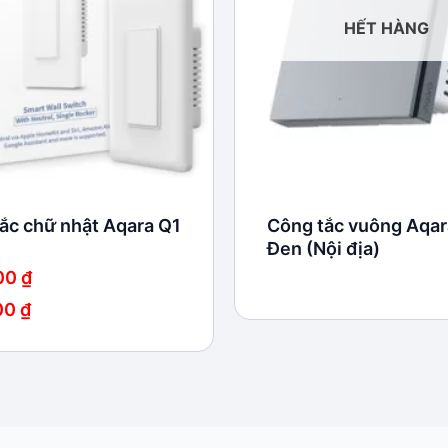
HẾT HÀNG
ắc chữ nhật Aqara Q1
Công tắc vuông Aqar
Đen (Nội địa)
00
₫
00
₫
 ₫
 ₫