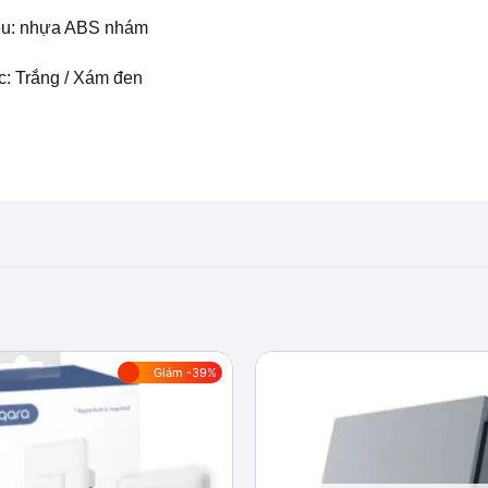
iệu: nhựa ABS nhám
: Trắng / Xám đen
Giảm -39%
Add to
wishlist