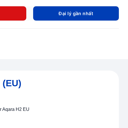
từ
150.000 ₫
Đại lý gần nhất
đến
200.000 ₫
 (EU)
er Aqara H2 EU