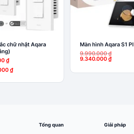
ắc chữ nhật Aqara
Màn hình Aqara S1 P
ắng)
9.990.000
₫
9.340.000
₫
00
₫
Giá
Giá
gốc
hiện
.000
₫
là:
tại
9.990.000 ₫.
là:
9.340.000 ₫.
 ₫
0 ₫
Tổng quan
Giải pháp