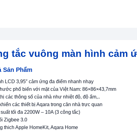
g tắc vuông màn hình cảm 
ả Sản Phẩm
nh LCD 3,95″ cảm ứng đa điểm nhanh nhạy
 thước phổ biến với mặt của Việt Nam: 86×86×43,7mm
thị các thông số của nhà như nhiệt độ, độ ẩm,..
khiển các thiết bị Aqara trong căn nhà trực quan
suất tối đa 2200W – 10A (3 công tắc)
ối Zigbee 3.0
g thich Apple HomeKit, Aqara Home