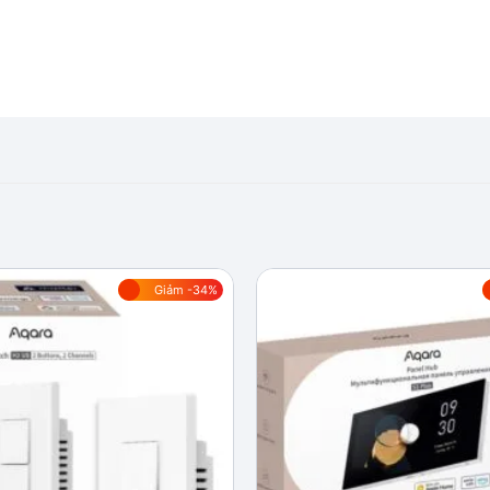
Giảm -34%
Add to
wishlist