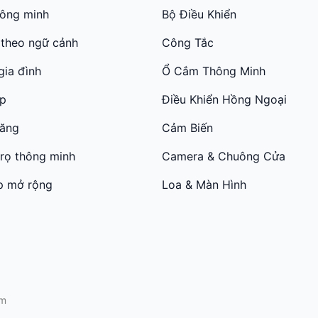
hông minh
Bộ Điều Khiển
 theo ngữ cảnh
Công Tắc
gia đình
Ổ Cắm Thông Minh
ớp
Điều Khiển Hồng Ngoại
năng
Cảm Biến
trọ thông minh
Camera & Chuông Cửa
p mở rộng
Loa & Màn Hình
am