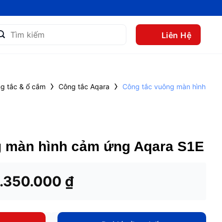
m
Liên Hệ
m:
›
›
g tắc & ổ cắm
Công tắc Aqara
Công tắc vuông màn hình
g màn hình cảm ứng Aqara S1E
iá
Giá
1.350.000
₫
ốc
hiện
à:
tại
.690.000 ₫.
là: