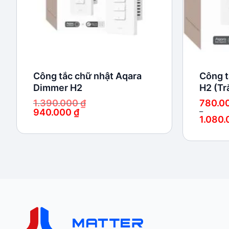
Công tắc chữ nhật Aqara
Công t
Dimmer H2
H2 (Tr
1.390.000
₫
780.0
940.000
₫
–
1.080
Giá
Giá
gốc
hiện
Khoảng
là:
tại
giá:
1.390.000 ₫.
là:
từ
940.000 ₫.
780.000
đến
1.080.00