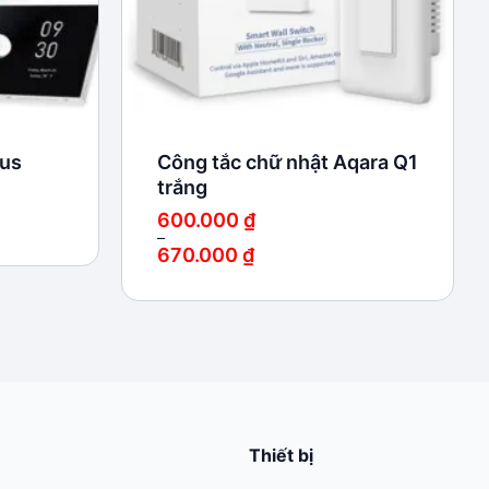
lus
Công tắc chữ nhật Aqara Q1
trắng
600.000
₫
–
670.000
₫
Khoảng
giá:
từ
600.000 ₫
đến
670.000 ₫
Thiết bị