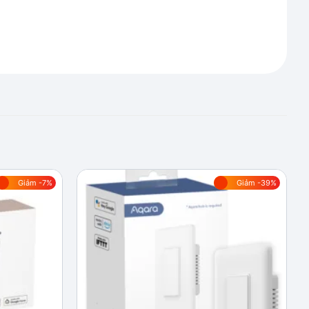
Giảm -7%
Giảm -39%
Add to
Add to
wishlist
wishlist