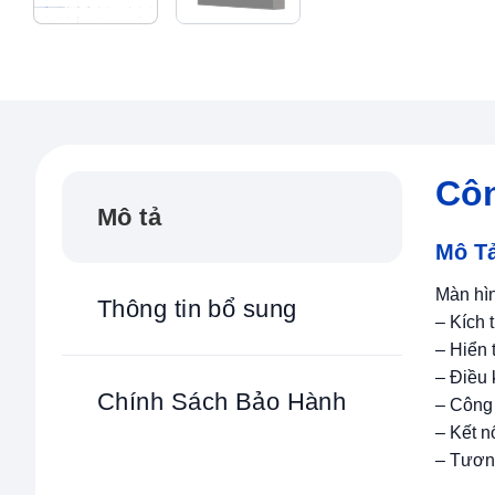
Côn
Mô tả
Mô T
Màn hì
Thông tin bổ sung
– Kích
– Hiển 
– Điều 
Chính Sách Bảo Hành
– Công 
– Kết n
– Tươn