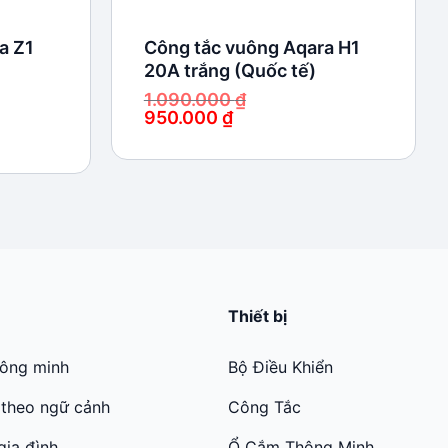
a Z1
Công tắc vuông Aqara H1
20A trắng (Quốc tế)
1.090.000
₫
950.000
₫
Giá
Giá
gốc
hiện
là:
tại
1.090.000 ₫.
là:
950.000 ₫.
Thiết bị
hông minh
Bộ Điều Khiển
 theo ngữ cảnh
Công Tắc
gia đình
Ổ Cắm Thông Minh