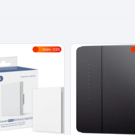
Giảm -33%
Add to
wishlist