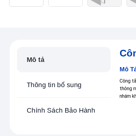
Côn
Mô tả
Mô T
Công tắ
Thông tin bổ sung
thông m
nhám kh
Chính Sách Bảo Hành