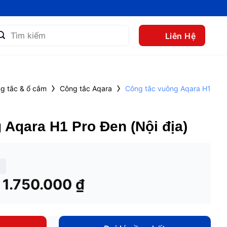
m
Liên Hệ
m:
›
›
g tắc & ổ cắm
Công tắc Aqara
Công tắc vuông Aqara H1
 Aqara H1 Pro Đen (Nội địa)
Khoảng
1.750.000
₫
giá:
từ
1.550.000 ₫