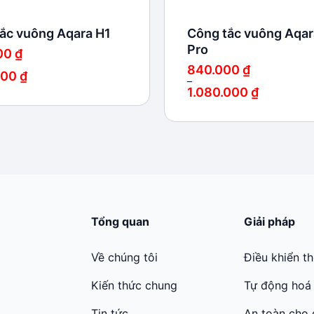
ắc vuông Aqara H1
Công tắc vuông Aqar
Pro
00
₫
840.000
₫
000
₫
–
1.080.000
₫
Khoảng
giá:
 ₫
từ
840.000 ₫
0 ₫
đến
1.080.000 ₫
Tổng quan
Giải pháp
Về chúng tôi
Điều khiển t
Kiến thức chung
Tự động hoá
Tin tức
An toàn cho 