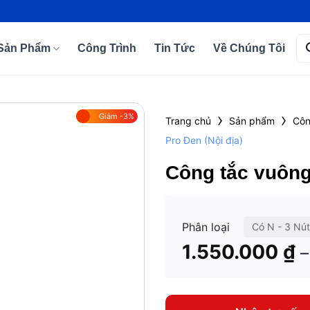
Tì
Sản Phẩm
Công Trình
Tin Tức
Về Chúng Tôi
kiế
›
›
Giảm -3%
Trang chủ
Sản phẩm
Côn
Pro Đen (Nội địa)
Add to
wishlist
Công tắc vuông
Phân loại
Có N - 3 Nút
1.550.000
₫
–