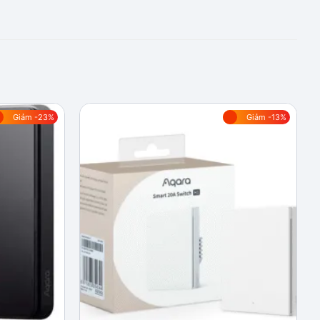
Giảm -23%
Giảm -13%
Add to
Add to
wishlist
wishlist