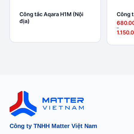
Công tắc Aqara H1M (Nội
Công t
địa)
680.0
–
1.150.
Khoảng
giá:
từ
680.000
đến
1.150.00
Công ty TNHH Matter Việt Nam