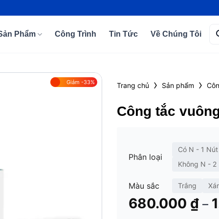
Tì
Sản Phẩm
Công Trình
Tin Tức
Về Chúng Tôi
kiế
›
›
Giảm -33%
Trang chủ
Sản phẩm
Côn
Add to
Công tắc vuông
wishlist
Có N - 1 Nút
Phân loại
Không N - 2
Màu sắc
Trắng
Xá
680.000
₫
–