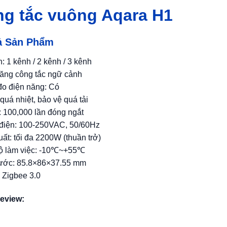
g tắc vuông Aqara H1
ả Sản Phẩm
: 1 kênh / 2 kênh / 3 kênh
ăng công tắc ngữ cảnh
đo điện năng: Có
quá nhiệt, bảo vệ quá tải
 100,000 lần đóng ngắt
điện: 100-250VAC, 50/60Hz
ất: tối đa 2200W (thuần trở)
độ làm việc: -10℃~+55℃
hước: 85.8×86×37.55 mm
: Zigbee 3.0
review: