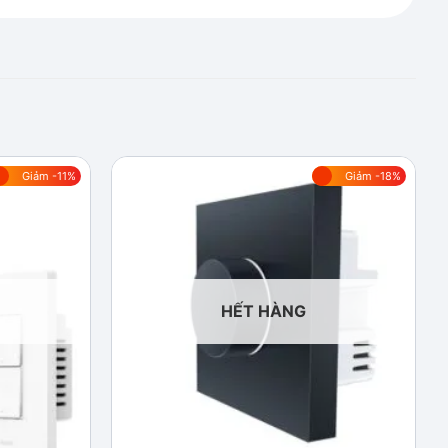
Giảm -11%
Giảm -18%
Add to
Add to
wishlist
wishlist
HẾT HÀNG