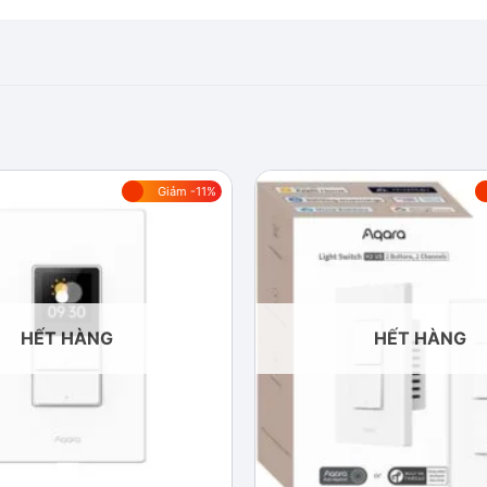
Giảm -11%
Add to
wishlist
HẾT HÀNG
HẾT HÀNG