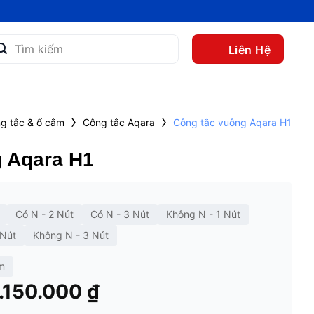
m
Liên Hệ
m:
›
›
g tắc & ổ cắm
Công tắc Aqara
Công tắc vuông Aqara H1
 Aqara H1
Có N - 2 Nút
Có N - 3 Nút
Không N - 1 Nút
 Nút
Không N - 3 Nút
m
Khoảng
1.150.000
₫
giá: