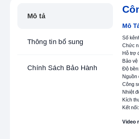
Côn
Mô tả
Mô T
Số kênh
Thông tin bổ sung
Chức n
Hỗ trợ 
Bảo vệ 
Chính Sách Bảo Hành
Độ bền:
Nguồn 
Công su
Nhiệt 
Kích t
Kết nối
Video 