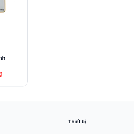
ính
₫
Thiết bị