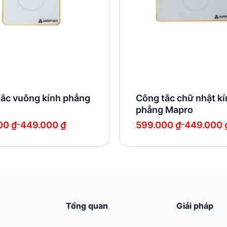
tắc vuông kính phẳng
Công tắc chữ nhật k
phẳng Mapro
Khoảng
000
₫
–
449.000
₫
599.000
₫
–
449.000
giá:
từ
 ₫
449.000 ₫
đến
 ₫
599.000 ₫
Tổng quan
Giải pháp