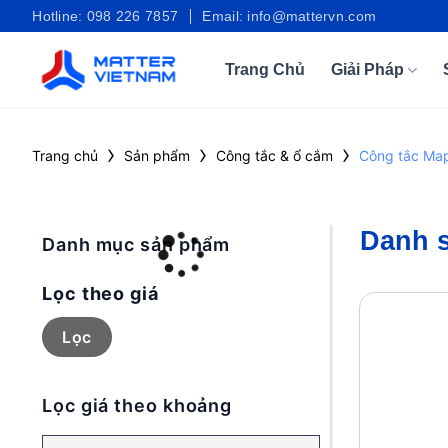
Bỏ
Hotline: 098 226 7857
Email: info@mattervn.com
qua
nội
Trang Chủ
Giải Pháp
dung
›
›
›
Trang chủ
Sản phẩm
Công tắc & ổ cắm
Công tắc Ma
Danh 
Danh mục sản phẩm
Lọc theo giá
Giá
Giá
tối
tối
Lọc
thiểu
đa
Lọc giá theo khoảng