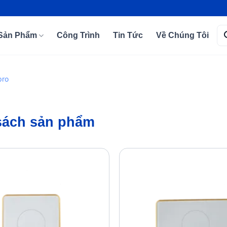
Tì
Sản Phẩm
Công Trình
Tin Tức
Về Chúng Tôi
kiế
pro
sách sản phẩm
Add to
wishlist