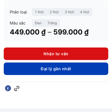
Phân loại
1 Nút
2 Nút
3 Nút
4 Nút
Màu sắc
Đen
Trắng
Khoản
–
449.000
₫
599.000
₫
giá:
từ
449.00
Nhận tư vấn
đến
599.00
Đại lý gần nhất