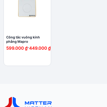
wishlist
Công tắc vuông kính
phẳng Mapro
Khoảng
599.000
₫
–
449.000
₫
giá:
từ
449.000 ₫
đến
599.000 ₫