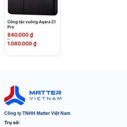
Công tắc vuông Aqara Z1
Pro
840.000
₫
–
1.080.000
₫
Khoảng
giá:
từ
840.000 ₫
đến
1.080.000 ₫
Công ty TNHH Matter Việt Nam
Trụ sở: