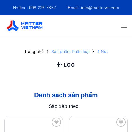
Bỏ
Hotline: 098 226 7857
Email: info@mattervn.com
qua
nội
dung
›
›
Trang chủ
Sản phẩm Phân loại
4 Nút
LỌC
Danh sách sản phẩm
Sắp xếp theo
Add to
Add to