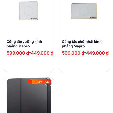
wishlist
wishlist
Công tắc vuông kính
Công tắc chữ nhật kính
phẳng Mapro
phẳng Mapro
Khoảng
Khoảng
599.000
₫
–
449.000
₫
599.000
₫
–
449.000
₫
giá:
giá:
từ
từ
449.000 ₫
449.000 ₫
đến
đến
599.000 ₫
599.000 ₫
Giảm -23%
Add to
wishlist