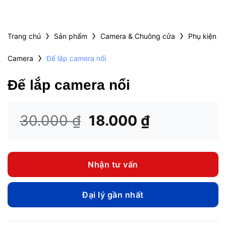
›
›
›
Trang chủ
Sản phẩm
Camera & Chuông cửa
Phụ kiện
›
Camera
Đế lắp camera nổi
Đế lắp camera nổi
Giá
Giá
30.000
₫
18.000
₫
gốc
hiện
là:
tại
30.000 ₫.
là:
Nhận tư vấn
18.000 ₫.
Đại lý gần nhất