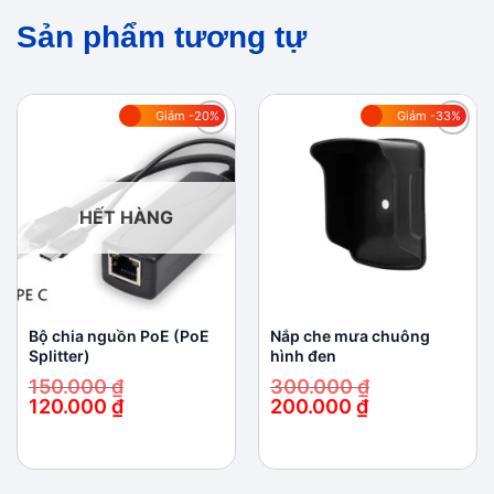
Sản phẩm tương tự
Giảm -20%
Giảm -33%
Add to
Add to
wishlist
wishlist
HẾT HÀNG
Bộ chia nguồn PoE (PoE
Nắp che mưa chuông
Splitter)
hình đen
150.000
₫
300.000
₫
120.000
₫
200.000
₫
Giá
Giá
Giá
Giá
gốc
hiện
gốc
hiện
là:
tại
là:
tại
150.000 ₫.
là:
300.000 ₫.
là:
120.000 ₫.
200.000 ₫.