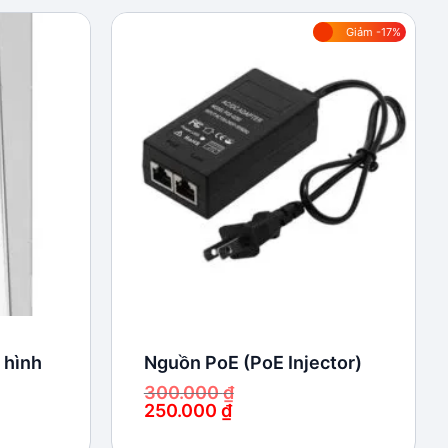
Giảm -17%
Add to
Add to
wishlist
wishlist
 hình
Nguồn PoE (PoE Injector)
300.000
₫
250.000
₫
Giá
Giá
gốc
hiện