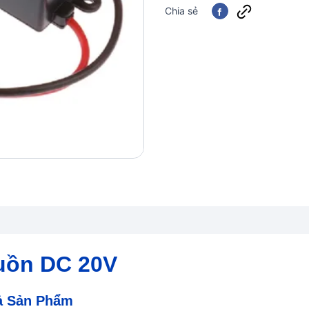
Chia sẻ
uồn DC 20V
ả Sản Phẩm