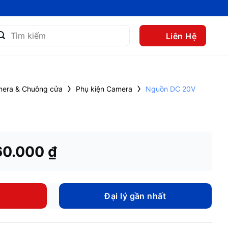
m
Liên Hệ
m:
›
›
era & Chuông cửa
Phụ kiện Camera
Nguồn DC 20V
á
Giá
60.000
₫
c
hiện
tại
0.000 ₫.
là:
Đại lý gần nhất
260.000 ₫.