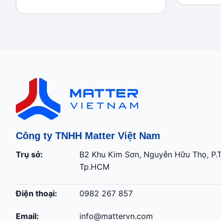
là:
tại
gốc
hiện
30.000 ₫
là:
là:
tại
18.000 ₫
150.000 ₫.
là:
120.000 ₫.
Công ty TNHH Matter Việt Nam
Trụ sở:
B2 Khu Kim Sơn, Nguyễn Hữu Thọ, P.
Tp.HCM
Điện thoại:
0982 267 857
Email:
info@mattervn.com