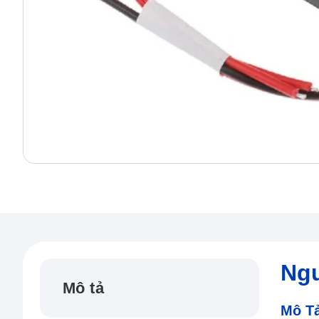
Ng
Mô tả
Mô T