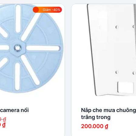
Giảm -40%
Add to
wishlist
 camera nổi
Nắp che mưa chuông
trắng trong
0
₫
0
₫
200.000
₫