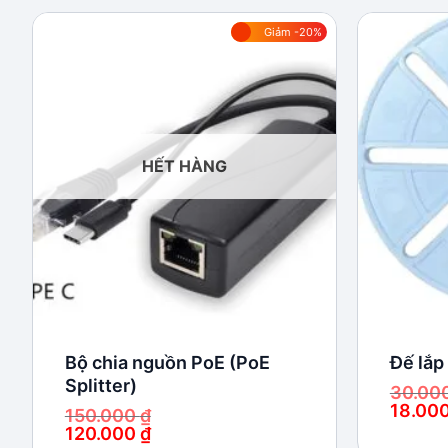
Giảm -20%
Add to
wishlist
HẾT HÀNG
Bộ chia nguồn PoE (PoE
Đế lắp
Splitter)
30.00
18.00
150.000
₫
Giá
Giá
120.000
₫
gốc
hiện
Giá
Giá