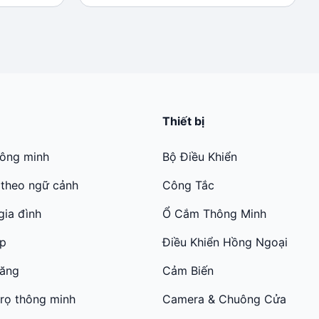
là:
tại
300.000 ₫.
là:
250.000 ₫.
Thiết bị
hông minh
Bộ Điều Khiển
 theo ngữ cảnh
Công Tắc
gia đình
Ổ Cắm Thông Minh
ớp
Điều Khiển Hồng Ngoại
năng
Cảm Biến
trọ thông minh
Camera & Chuông Cửa