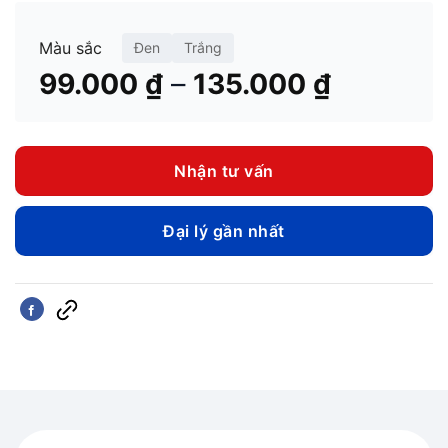
Màu sắc
Đen
Trắng
Khoảng
–
99.000
₫
135.000
₫
giá:
từ
99.000 
Nhận tư vấn
đến
135.000
Đại lý gần nhất