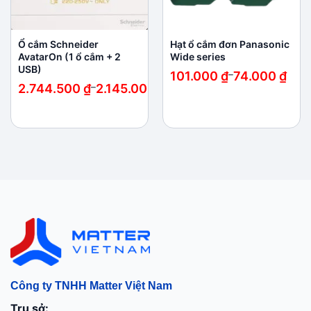
Ổ cắm Schneider
Hạt ổ cắm đơn Panasonic
AvatarOn (1 ổ cắm + 2
Wide series
USB)
Khoảng
101.000
₫
–
74.000
₫
giá:
Khoảng
2.744.500
₫
–
2.145.000
₫
từ
giá:
74.000 ₫
từ
đến
2.145.000 ₫
101.000 ₫
đến
2.744.500 ₫
Công ty TNHH Matter Việt Nam
Trụ sở: