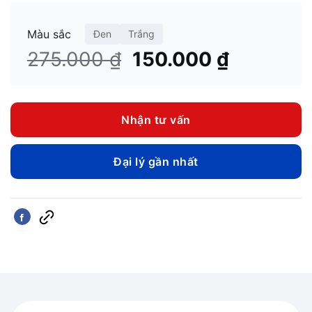
Màu sắc
Đen
Trắng
Giá
Giá
275.000
₫
150.000
₫
gốc
hiện
là:
tại
275.000 ₫.
là:
Nhận tư vấn
150.000 
Đại lý gần nhất