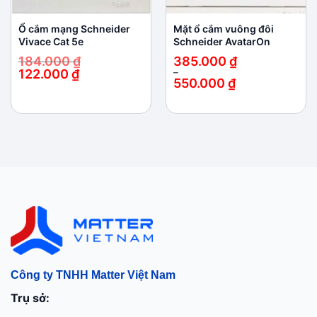
Ổ cắm mạng Schneider
Mặt ổ cắm vuông đôi
Vivace Cat 5e
Schneider AvatarOn
184.000
₫
385.000
₫
122.000
₫
–
550.000
₫
Giá
Giá
gốc
hiện
Khoảng
là:
tại
giá:
184.000 ₫.
là:
từ
122.000 ₫.
385.000 ₫
đến
550.000 ₫
Công ty TNHH Matter Việt Nam
Trụ sở: