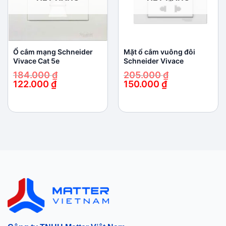
Ổ cắm mạng Schneider
Mặt ổ cắm vuông đôi
Vivace Cat 5e
Schneider Vivace
184.000
₫
205.000
₫
122.000
₫
150.000
₫
Giá
Giá
Giá
Giá
gốc
hiện
gốc
hiện
là:
tại
là:
tại
184.000 ₫.
là:
205.000 ₫.
là:
122.000 ₫.
150.000 ₫.