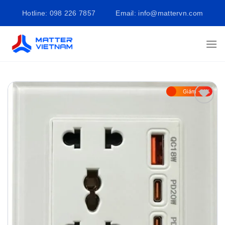
Bỏ
Hotline: 098 226 7857
Email: info@mattervn.com
qua
nội
dung
Giảm -11%
Add to
wishlist