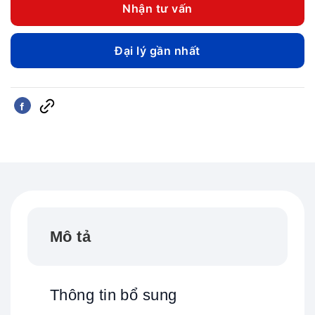
240.00
Nhận tư vấn
đến
250.00
Đại lý gần nhất
Mô tả
Thông tin bổ sung