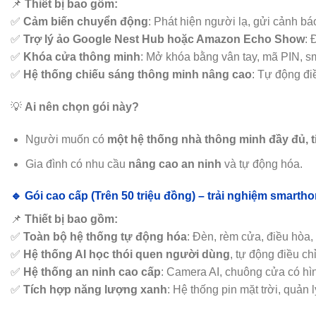
📌
Thiết bị bao gồm:
✅
Cảm biến chuyển động
: Phát hiện người lạ, gửi cảnh bá
✅
Trợ lý ảo Google Nest Hub hoặc Amazon Echo Show
: 
✅
Khóa cửa thông minh
: Mở khóa bằng vân tay, mã PIN, s
✅
Hệ thống chiếu sáng thông minh nâng cao
: Tự động đi
💡
Ai nên chọn gói này?
Người muốn có
một hệ thống nhà thông minh đầy đủ, t
Gia đình có nhu cầu
nâng cao an ninh
và tự động hóa.
🔹 Gói cao cấp (Trên 50 triệu đồng) – trải nghiệm smarth
📌
Thiết bị bao gồm:
✅
Toàn bộ hệ thống tự động hóa
: Đèn, rèm cửa, điều hòa
✅
Hệ thống AI học thói quen người dùng
, tự động điều ch
✅
Hệ thống an ninh cao cấp
: Camera AI, chuông cửa có hìn
✅
Tích hợp năng lượng xanh
: Hệ thống pin mặt trời, quản l