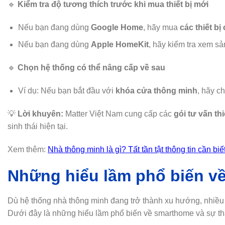
🔹
Kiểm tra độ tương thích trước khi mua thiết bị mới
Nếu bạn đang dùng
Google Home
, hãy mua
các thiết bị
Nếu bạn đang dùng
Apple HomeKit
, hãy kiểm tra xem 
🔹
Chọn hệ thống có thể nâng cấp về sau
Ví dụ: Nếu bạn bắt đầu với
khóa cửa thông minh
, hãy ch
💡
Lời khuyên:
Matter Việt Nam cung cấp các
gói tư vấn th
sinh thái hiện tại.
Xem thêm:
Nhà thông minh là gì? Tất tần tật thông tin cần bi
Những hiểu lầm phổ biến về
Dù hệ thống nhà thông minh đang trở thành xu hướng, nhiều n
Dưới đây là những hiểu lầm phổ biến về smarthome và sự thật