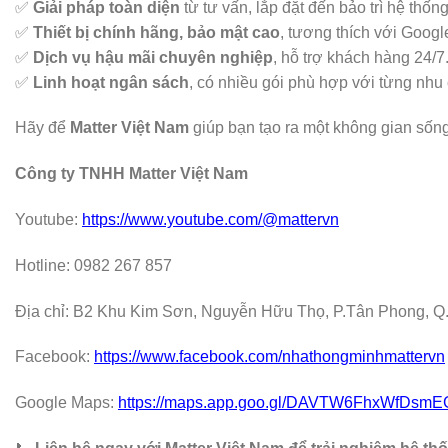
✅
Giải pháp toàn diện
từ tư vấn, lắp đặt đến bảo trì hệ thốn
✅
Thiết bị chính hãng, bảo mật cao
, tương thích với Goog
✅
Dịch vụ hậu mãi chuyên nghiệp
, hỗ trợ khách hàng 24/7
✅
Linh hoạt ngân sách
, có nhiều gói phù hợp với từng nhu
Hãy để
Matter Việt Nam
giúp bạn tạo ra một không gian sống 
Công ty TNHH Matter Việt Nam
Youtube:
https://www.youtube.com/@mattervn
Hotline: 0982 267 857
Địa chỉ: B2 Khu Kim Sơn, Nguyễn Hữu Thọ, P.Tân Phong, Q.
Facebook:
https://www.facebook.com/nhathongminhmattervn
Google Maps:
https://maps.app.goo.gl/DAVTW6FhxWfDsmE