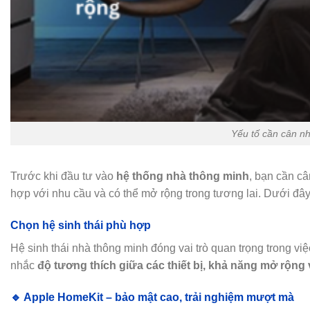
Yếu tố cần cân nh
Trước khi đầu tư vào
hệ thống nhà thông minh
, bạn cần c
hợp với nhu cầu và có thể mở rộng trong tương lai. Dưới đây
Chọn hệ sinh thái phù hợp
Hệ sinh thái nhà thông minh đóng vai trò quan trọng trong việc
nhắc
độ tương thích giữa các thiết bị, khả năng mở rộng
🔹 Apple HomeKit – bảo mật cao, trải nghiệm mượt mà