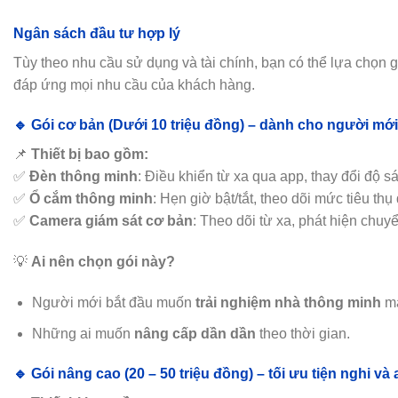
Ngân sách đầu tư hợp lý
Tùy theo nhu cầu sử dụng và tài chính, bạn có thể lựa chọn 
đáp ứng mọi nhu cầu của khách hàng.
🔹 Gói cơ bản (Dưới 10 triệu đồng) – dành cho người mới
📌
Thiết bị bao gồm:
✅
Đèn thông minh
: Điều khiển từ xa qua app, thay đổi độ s
✅
Ổ cắm thông minh
: Hẹn giờ bật/tắt, theo dõi mức tiêu thụ 
✅
Camera giám sát cơ bản
: Theo dõi từ xa, phát hiện chuy
💡
Ai nên chọn gói này?
Người mới bắt đầu muốn
trải nghiệm nhà thông minh
mà
Những ai muốn
nâng cấp dần dần
theo thời gian.
🔹 Gói nâng cao (20 – 50 triệu đồng) – tối ưu tiện nghi và