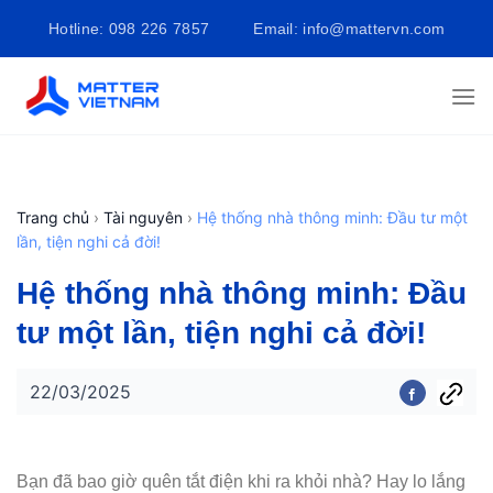
Bỏ
Hotline: 098 226 7857
Email: info@mattervn.com
qua
nội
dung
Trang chủ
›
Tài nguyên
›
Hệ thống nhà thông minh: Đầu tư một
lần, tiện nghi cả đời!
Hệ thống nhà thông minh: Đầu
tư một lần, tiện nghi cả đời!
22/03/2025
Bạn đã bao giờ quên tắt điện khi ra khỏi nhà? Hay lo lắng