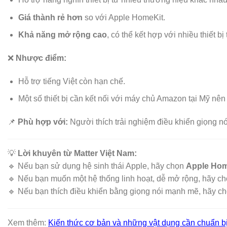
Giá thành rẻ hơn
so với Apple HomeKit.
Khả năng mở rộng cao
, có thể kết hợp với nhiều thiết b
❌
Nhược điểm:
Hỗ trợ tiếng Việt còn hạn chế.
Một số thiết bị cần kết nối với máy chủ Amazon tại Mỹ nên 
📌
Phù hợp với:
Người thích trải nghiệm điều khiển giọng nó
💡
Lời khuyên từ Matter Việt Nam:
🔹 Nếu bạn sử dụng hệ sinh thái Apple, hãy chọn
Apple Hom
🔹 Nếu bạn muốn một hệ thống linh hoạt, dễ mở rộng, hãy c
🔹 Nếu bạn thích điều khiển bằng giọng nói mạnh mẽ, hãy c
Xem thêm:
Kiến thức cơ bản và những vật dụng cần chuẩn 