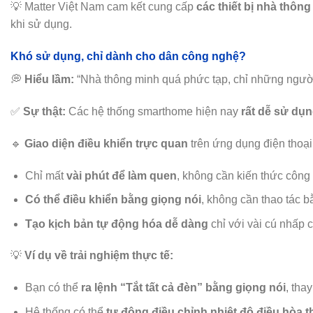
💡 Matter Việt Nam cam kết cung cấp
các thiết bị nhà thôn
khi sử dụng.
Khó sử dụng, chỉ dành cho dân công nghệ?
💭
Hiểu lầm:
“Nhà thông minh quá phức tạp, chỉ những ngườ
✅
Sự thật:
Các hệ thống smarthome hiện nay
rất dễ sử dụ
🔹
Giao diện điều khiển trực quan
trên ứng dụng điện thoại
Chỉ mất
vài phút để làm quen
, không cần kiến thức công
Có thể điều khiển bằng giọng nói
, không cần thao tác b
Tạo kịch bản tự động hóa dễ dàng
chỉ với vài cú nhấp c
💡
Ví dụ về trải nghiệm thực tế:
Bạn có thể
ra lệnh “Tắt tất cả đèn” bằng giọng nói
, thay
Hệ thống có thể
tự động điều chỉnh nhiệt độ điều hòa th