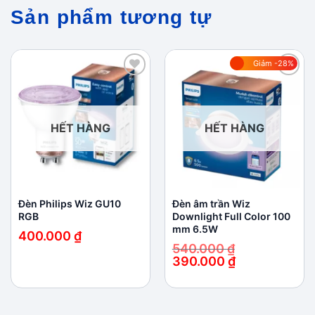
Sản phẩm tương tự
Giảm -28%
Add to
Add to
wishlist
wishlist
HẾT HÀNG
HẾT HÀNG
Đèn Philips Wiz GU10
Đèn âm trần Wiz
RGB
Downlight Full Color 100
mm 6.5W
400.000
₫
540.000
₫
390.000
₫
Giá
Giá
gốc
hiện
là:
tại
540.000 ₫.
là:
390.000 ₫.