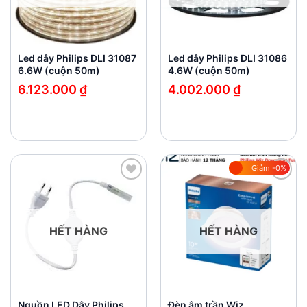
Led dây Philips DLI 31087
Led dây Philips DLI 31086
6.6W (cuộn 50m)
4.6W (cuộn 50m)
6.123.000
₫
4.002.000
₫
Giảm -0%
Add to
Add to
wishlist
wishlist
HẾT HÀNG
HẾT HÀNG
Nguồn LED Dây Philips
Đèn âm trần Wiz