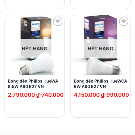
đến
2.060.000 ₫
Add to
Add to
wishlist
wishlist
HẾT HÀNG
HẾT HÀNG
Bóng đèn Philips HueWA
Bóng đèn Philips HueWCA
8.5W A60 E27 VN
9W A60 E27 VN
Khoảng
Khoảng
2.790.000
₫
–
740.000
₫
4.150.000
₫
–
990.000
₫
giá:
giá:
từ
từ
740.000 ₫
990.000 ₫
đến
đến
2.790.000 ₫
4.150.000 ₫