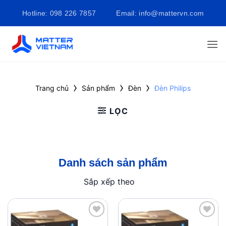
Bỏ
Hotline: 098 226 7857
Email: info@mattervn.com
qua
nội
dung
›
›
›
Trang chủ
Sản phẩm
Đèn
Đèn Philips
LỌC
Danh sách sản phẩm
Sắp xếp theo
Add to
Add to