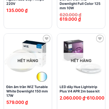
220V
Downlight Full Color 125
mm 10W
135.000
₫
620.000
₫
619.000
₫
Giá
Giá
gốc
hiện
là:
tại
620.000 ₫.
là:
619.000 ₫.
Add to
Add to
wishlist
wishlist
HẾT HÀNG
HẾT HÀNG
Đèn âm trần WiZ Tunable
LED dây Hue Lightstrip
White Downlight 150 mm
Plus V4 APR 2m base kit
17W
Khoảng
2.060.000
₫
–
610.000
₫
giá:
579.000
₫
từ
610.000 ₫