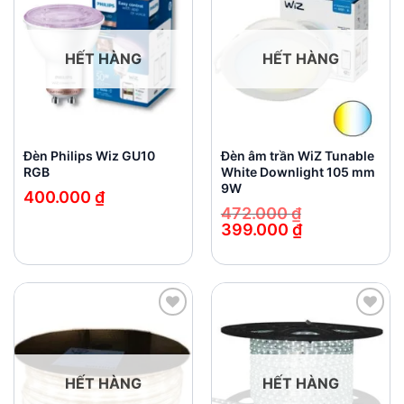
Add to
Add to
wishlist
wishlist
HẾT HÀNG
HẾT HÀNG
Đèn Philips Wiz GU10
Đèn âm trần WiZ Tunable
RGB
White Downlight 105 mm
9W
400.000
₫
472.000
₫
399.000
₫
Giá
Giá
gốc
hiện
là:
tại
472.000 ₫.
là:
399.000 ₫.
Add to
Add to
wishlist
wishlist
HẾT HÀNG
HẾT HÀNG