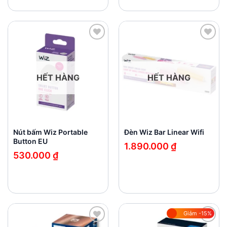
gốc
hiện
là:
tại
540.000 ₫.
là:
390.000 ₫.
Add to
Add to
wishlist
wishlist
HẾT HÀNG
HẾT HÀNG
Nút bấm Wiz Portable
Đèn Wiz Bar Linear Wifi
Button EU
1.890.000
₫
530.000
₫
Giảm -15%