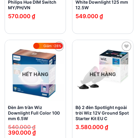
Philips Hue DIM Switch
White Downlight 125 mm
MY/PH/VN
12.5W
570.000
₫
549.000
₫
Giảm -28%
Add to
Add to
wishlist
wishlist
HẾT HÀNG
HẾT HÀNG
Đèn âm trần Wiz
Bộ 2 đèn Spotlight ngoài
Downlight Full Color 100
trời Wiz 12V Ground Spot
mm 6.5W
Starter Kit EU C
540.000
₫
3.580.000
₫
390.000
₫
Giá
Giá