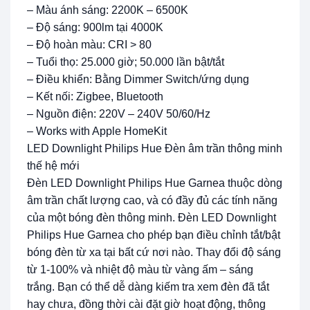
– Màu ánh sáng: 2200K – 6500K
– Độ sáng: 900lm tại 4000K
– Độ hoàn màu: CRI > 80
– Tuổi thọ: 25.000 giờ; 50.000 lần bật/tắt
– Điều khiển: Bằng Dimmer Switch/ứng dụng
– Kết nối: Zigbee, Bluetooth
– Nguồn điện: 220V – 240V 50/60/Hz
– Works with Apple HomeKit
LED Downlight Philips Hue Đèn âm trần thông minh
thế hệ mới
Đèn LED Downlight Philips Hue Garnea thuộc dòng
âm trần chất lượng cao, và có đầy đủ các tính năng
của một bóng đèn thông minh. Đèn LED Downlight
Philips Hue Garnea cho phép bạn điều chỉnh tắt/bật
bóng đèn từ xa tại bất cứ nơi nào. Thay đổi độ sáng
từ 1-100% và nhiệt độ màu từ vàng ấm – sáng
trắng. Bạn có thể dễ dàng kiếm tra xem đèn đã tắt
hay chưa, đồng thời cài đặt giờ hoạt động, thông