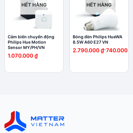
HẾT HÀNG
HẾT HÀNG
Cảm biến chuyển động
Bóng đèn Philips HueWA
Philips Hue Motion
8.5W A60 E27 VN
Sensor MY/PH/VN
Khoảng
2.790.000
₫
–
740.000
₫
giá:
1.070.000
₫
từ
740.000 ₫
đến
2.790.000 ₫