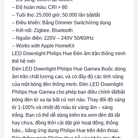
– Độ hoàn màu: CRI > 80
– Tuổi thọ: 25.000 giờ; 50.000 lần bật/tắt
– Điều khiển: Bằng Dimmer Switch/ứng dụng
– Kết nối: Zigbee, Bluetooth
– Nguồn điện: 220V – 240V 50/60/Hz
– Works with Apple HomeKit
LED Downlight Philips Hue Đèn âm trần thông minh
thế hệ mới
Đèn LED Downlight Philips Hue Garnea thuộc dòng
âm trần chất lượng cao, và có đầy đủ các tính năng
của một bóng đèn thông minh. Đèn LED Downlight
Philips Hue Garnea cho phép bạn điều chỉnh tắt/bật
bóng đèn từ xa tại bất cứ nơi nào. Thay đổi độ sáng
từ 1-100% và nhiệt độ màu từ vàng ấm – sáng
trắng. Bạn có thể dễ dàng kiếm tra xem đèn đã tắt
hay chưa, đồng thời cài đặt giờ hoạt động, thông
báo,.. bằng ứng dụng Philips Hue trên điện thoại.