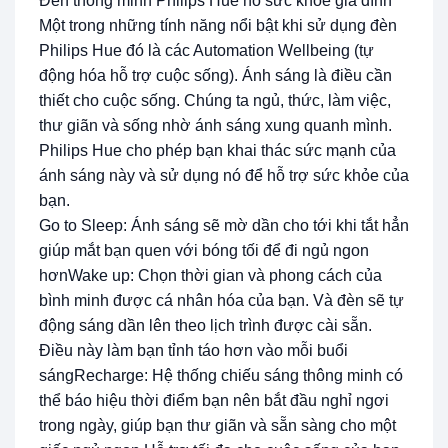
Đèn thông minh Philips Hue hỗ sức khỏe gia đình
Một trong những tính năng nổi bật khi sử dụng đèn
Philips Hue đó là các Automation Wellbeing (tự
động hóa hỗ trợ cuộc sống). Ánh sáng là điều cần
thiết cho cuộc sống. Chúng ta ngủ, thức, làm việc,
thư giãn và sống nhờ ánh sáng xung quanh mình.
Philips Hue cho phép bạn khai thác sức mạnh của
ánh sáng này và sử dụng nó để hỗ trợ sức khỏe của
bạn.
Go to Sleep: Ánh sáng sẽ mờ dần cho tới khi tắt hẳn
giúp mắt bạn quen với bóng tối để đi ngủ ngon
hơnWake up: Chọn thời gian và phong cách của
bình minh được cá nhân hóa của bạn. Và đèn sẽ tự
động sáng dần lên theo lịch trình được cài sẵn.
Điều này làm bạn tỉnh táo hơn vào mỗi buổi
sángRecharge: Hệ thống chiếu sáng thông minh có
thể báo hiệu thời điểm bạn nên bắt đầu nghỉ ngơi
trong ngày, giúp bạn thư giãn và sẵn sàng cho một