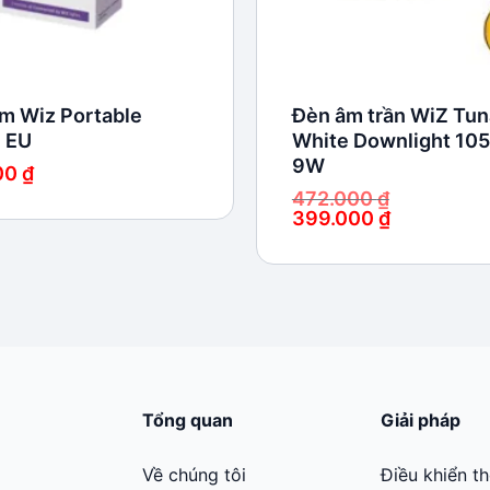
m Wiz Portable
Đèn âm trần WiZ Tun
 EU
White Downlight 10
9W
00
₫
472.000
₫
399.000
₫
Giá
Giá
gốc
hiện
là:
tại
472.000 ₫.
là:
399.000 ₫.
Tổng quan
Giải pháp
Về chúng tôi
Điều khiển t