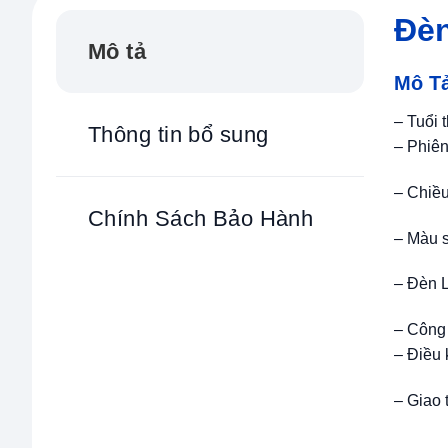
Đèn
Mô tả
Mô T
– Tuổi 
Thông tin bổ sung
– Phiên
– Chiề
Chính Sách Bảo Hành
– Màu 
– Đèn 
– Công
– Điều 
– Giao 