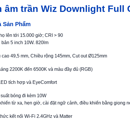
 âm trần Wiz Downlight Full
ả Sản Phẩm
thọ lên tới 15.000 giờ; CRI > 90
 bản 5 inch 10W. 820lm
u cao 49,5 mm, Chiều rộng 145mm, Cut out Ø125mm
sáng 2200K đến 6500K và màu đầy đủ (RGB)
LED tích hợp và EyeComfort
 suất bóng đi kèm 10W
khiển từ xa, hẹn giờ, cài đặt ngữ cảnh, điều khiển bằng giọng n
thức kết nối Wi-Fi 2.4GHz và Matter