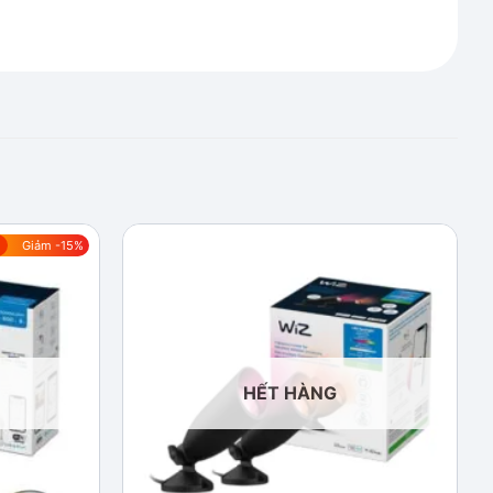
Giảm -15%
Add to
Add to
wishlist
wishlist
HẾT HÀNG