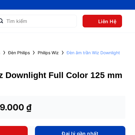
m
Liên Hệ
m:
›
›
›
n
Đèn Philips
Philips Wiz
Đèn âm trần Wiz Downlight
z Downlight Full Color 125 mm
á
Giá
19.000
₫
c
hiện
tại
0.000 ₫.
là:
Đại lý gần nhất