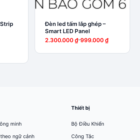
Strip
Đèn led tấm lắp ghép –
Smart LED Panel
Khoảng
2.300.000
₫
–
999.000
₫
giá:
từ
999.000 ₫
đến
2.300.000 ₫
Thiết bị
hông minh
Bộ Điều Khiển
 theo ngữ cảnh
Công Tắc