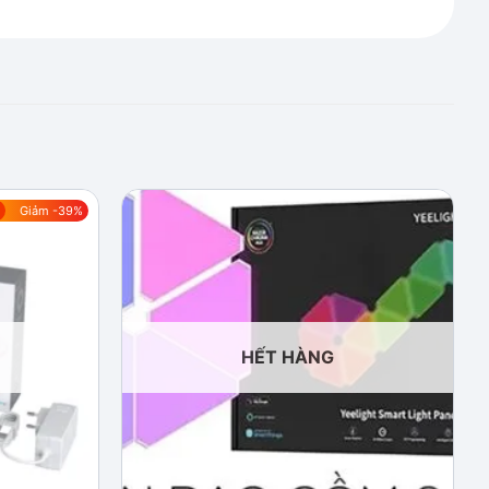
Giảm -39%
Add to
Add to
wishlist
wishlist
HẾT HÀNG