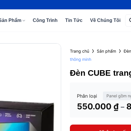
Tì
Sản Phẩm
Công Trình
Tin Tức
Về Chúng Tôi
kiế
›
›
Trang chủ
Sản phẩm
Đè
thông minh
Add to
wishlist
Đèn CUBE trang
Phân loại
Panel gồm n
550.000
₫
–