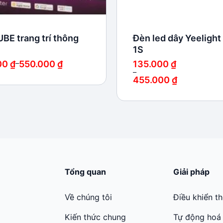
BE trang trí thông
Đèn led dây Yeelight 
1S
00
₫
–
550.000
₫
135.000
₫
–
455.000
₫
 ₫
Khoảng
giá:
 ₫
từ
135.000 ₫
đến
455.000 ₫
Tổng quan
Giải pháp
Về chúng tôi
Điều khiển t
Kiến thức chung
Tự động hoá