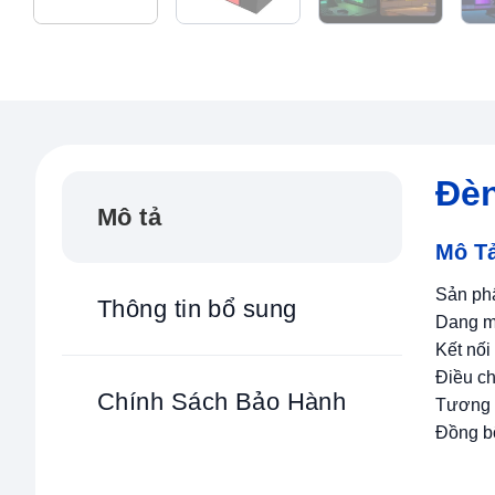
Đèn
Mô tả
Mô T
Sản ph
Thông tin bổ sung
Dang mô
Kết nố
Điều ch
Chính Sách Bảo Hành
Tương t
Đồng b