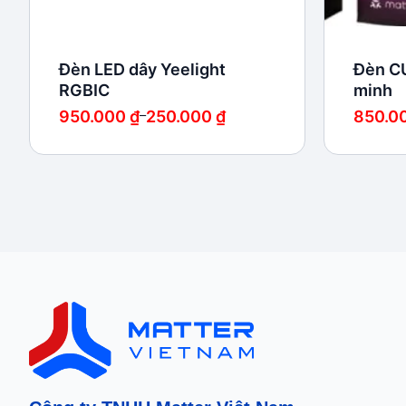
Đèn LED dây Yeelight
Đèn CU
RGBIC
minh
Khoảng
Khoảng
950.000
₫
–
250.000
₫
850.0
giá:
giá:
từ
từ
250.000 ₫
550.000
đến
đến
950.000 ₫
850.000