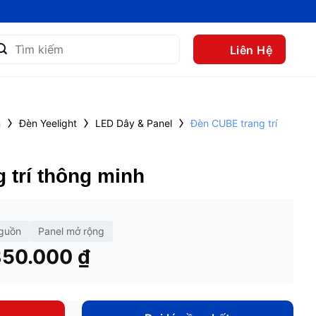
m
Liên Hệ
m:
›
›
›
n
Đèn Yeelight
LED Dây & Panel
Đèn CUBE trang trí
 trí thông minh
guồn
Panel mở rộng
Khoảng
850.000
₫
giá:
từ
550.000 ₫