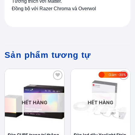
Tương thích với Matter.
Đồng bộ với Razer Chroma và Overwol
Sản phẩm tương tự
Giảm -39%
Add to
Add to
wishlist
wishlist
HẾT HÀNG
HẾT HÀNG
Đèn CUBE trang trí thông
Đèn led dây Yeelight Strip