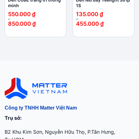
minh
1S
550.000
₫
135.000
₫
–
–
850.000
₫
455.000
₫
Khoảng
Khoảng
giá:
giá:
từ
từ
550.000 ₫
135.000 ₫
đến
đến
850.000 ₫
455.000 ₫
Công ty TNHH Matter Việt Nam
Trụ sở:
B2 Khu Kim Sơn, Nguyễn Hữu Thọ, P.Tân Hưng,