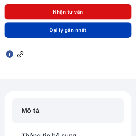
từ
250.00
Nhận tư vấn
đến
950.00
Đại lý gần nhất
Mô tả
Thông tin bổ sung