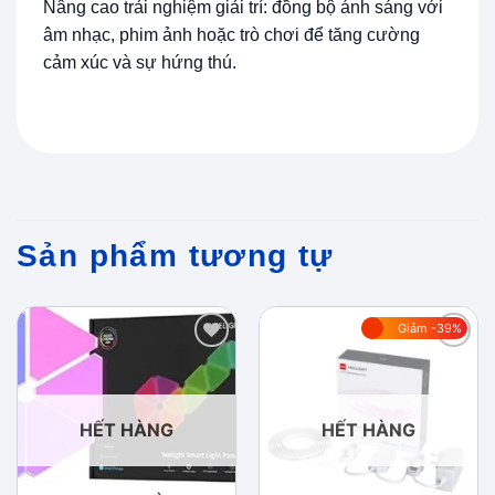
Nâng cao trải nghiệm giải trí: đồng bộ ánh sáng với
âm nhạc, phim ảnh hoặc trò chơi để tăng cường
cảm xúc và sự hứng thú.
Sản phẩm tương tự
Giảm -39%
Add to
Add to
wishlist
wishlist
HẾT HÀNG
HẾT HÀNG