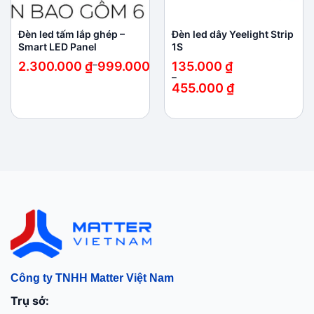
Đèn led tấm lắp ghép –
Đèn led dây Yeelight Strip
Smart LED Panel
1S
Khoảng
2.300.000
₫
–
999.000
₫
135.000
₫
giá:
–
từ
455.000
₫
999.000 ₫
Khoảng
đến
giá:
2.300.000 ₫
từ
135.000 ₫
đến
455.000 ₫
Công ty TNHH Matter Việt Nam
Trụ sở: