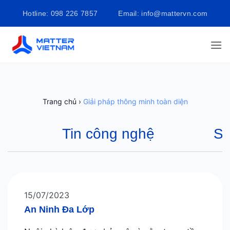
Bỏ
Hotline: 098 226 7857
Email: info@mattervn.com
qua
nội
dung
Trang chủ
›
Giải pháp thông minh toàn diện
Tin công nghệ
Sự
15/07/2023
An Ninh Đa Lớp