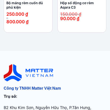
Bộ máng rèm cuốn đủ
Hộp số động cơ rèm
phủ kiện
Aqara C3
250.000
₫
150.000
₫
–
90.000
₫
800.000
₫
Giá
Giá
Khoảng
gốc
hiện
giá:
là:
tại
từ
150.000 ₫.
là:
250.000 ₫
90.000 ₫.
đến
800.000 ₫
Công ty TNHH Matter Việt Nam
Trụ sở:
B2 Khu Kim Sơn, Nguyễn Hữu Thọ, P.Tân Hưng,