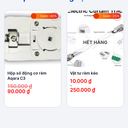
Giảm -40%
Giảm -25%
Add to
Add to
wishlist
wishlist
HẾT HÀNG
Hộp số động cơ rèm
Vật tư rèm kéo
Aqara C3
10.000
₫
150.000
₫
–
250.000
₫
90.000
₫
Khoảng
Giá
Giá
giá:
gốc
hiện
từ
là:
tại
10.000 ₫
150.000 ₫.
là:
đến
90.000 ₫.
250.000 ₫