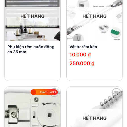
wishlist
wishlist
HẾT HÀNG
HẾT HÀNG
Phụ kiện rèm cuốn động
Vật tư rèm kéo
cơ 35 mm
10.000
₫
–
250.000
₫
Khoảng
giá:
từ
10.000 ₫
đến
250.000 ₫
Giảm -40%
Add to
Add to
wishlist
wishlist
HẾT HÀNG