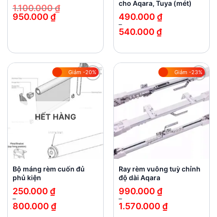
cho Aqara, Tuya (mét)
1.100.000
₫
950.000
₫
490.000
₫
Giá
Giá
–
gốc
hiện
540.000
₫
là:
tại
Khoảng
1.100.000 ₫.
là:
giá:
950.000 ₫.
từ
490.000 ₫
đến
540.000 ₫
Giảm -20%
Giảm -23%
Add to
Add to
wishlist
wishlist
HẾT HÀNG
Bộ máng rèm cuốn đủ
Ray rèm vuông tuỳ chỉnh
phủ kiện
độ dài Aqara
250.000
₫
990.000
₫
–
–
800.000
₫
1.570.000
₫
Khoảng
Khoảng