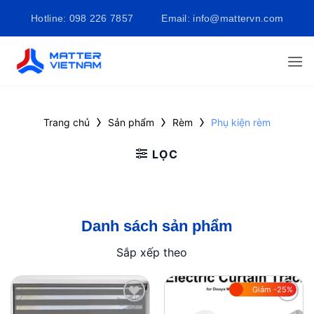
Bỏ
Hotline: 098 226 7857
Email: info@mattervn.com
qua
nội
dung
›
›
›
Trang chủ
Sản phẩm
Rèm
Phụ kiện rèm
LỌC
Danh sách sản phẩm
Sắp xếp theo
Giảm -25%
Add to
Add to