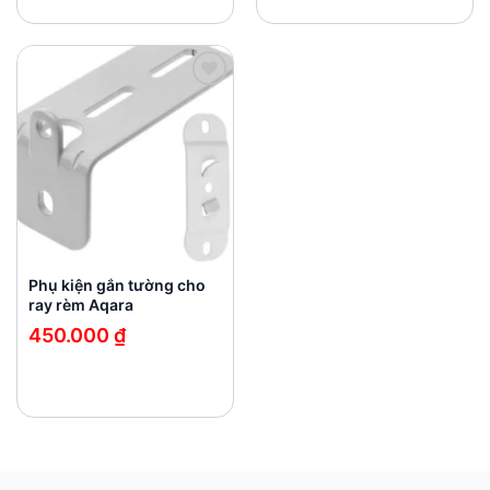
giá:
giá:
từ
từ
250.000 ₫
990.000 ₫
đến
đến
800.000 ₫
1.570.000 ₫
Add to
wishlist
Phụ kiện gắn tường cho
ray rèm Aqara
450.000
₫