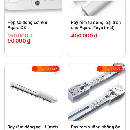
Hộp số động cơ rèm
Ray rèm tự động loại tròn
Aqara C3
cho Aqara, Tuya (mét)
150.000
₫
400.000
₫
90.000
₫
Giá
Giá
gốc
hiện
là:
tại
150.000 ₫.
là:
90.000 ₫.
Giảm -14%
Giảm -2%
Add to
Add to
wishlist
wishlist
Ray rèm động cơ H1 (mét)
Ray rèm vuông chống ồn