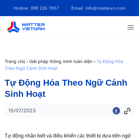
Bỏ
Hotline: 098 226 7857
Email: info@mattervn.com
qua
nội
dung
Trang chủ
›
Giải pháp thông minh toàn diện
›
Tự Động Hóa
Theo Ngữ Cảnh Sinh Hoạt
Tự Động Hóa Theo Ngữ Cảnh
Sinh Hoạt
15/07/2023
Tự động nhận biết và điều khiển các thiết bị dựa trên ngữ